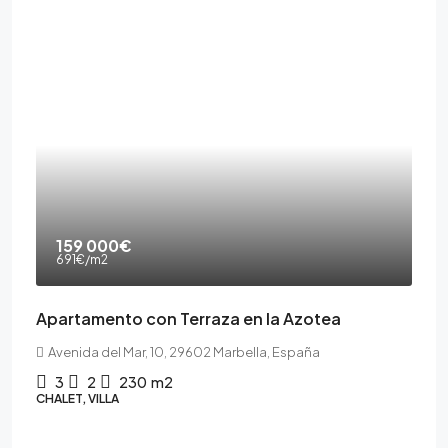
159 000€
691€
/m2
Apartamento con Terraza en la Azotea
Avenida del Mar, 10, 29602 Marbella, España
3
2
230
m2
CHALET, VILLA