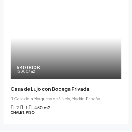
540 000€
1 200€
/m2
Casa de Lujo con Bodega Privada
Calle de la Marquesa de Silvela, Madrid, España
2
1
450
m2
CHALET, PISO