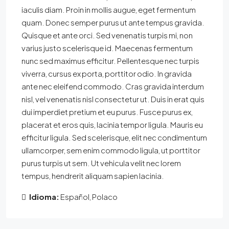
iaculis diam. Proin in mollis augue, eget fermentum
quam. Donec semper purus ut ante tempus gravida.
Quisque et ante orci. Sed venenatis turpis mi, non
varius justo scelerisque id. Maecenas fermentum
nunc sed maximus efficitur. Pellentesque nec turpis
viverra, cursus ex porta, porttitor odio. In gravida
ante nec eleifend commodo. Cras gravida interdum
nisl, vel venenatis nisl consectetur ut. Duis in erat quis
dui imperdiet pretium et eu purus. Fusce purus ex,
placerat et eros quis, lacinia tempor ligula. Mauris eu
efficitur ligula. Sed scelerisque, elit nec condimentum
ullamcorper, sem enim commodo ligula, ut porttitor
purus turpis ut sem. Ut vehicula velit nec lorem
tempus, hendrerit aliquam sapien lacinia.
Idioma:
Español, Polaco