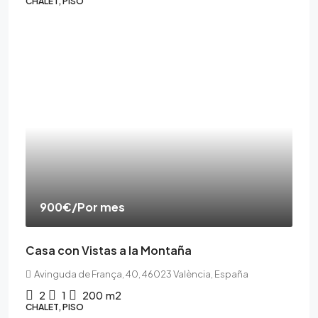
CHALET, PISO
900€
/Por mes
Casa con Vistas a la Montaña
Avinguda de França, 40, 46023 València, España
2
1
200
m2
CHALET, PISO