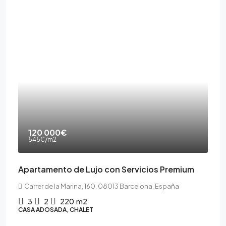
120 000€
545€
/m2
Apartamento de Lujo con Servicios Premium
Carrer de la Marina, 160, 08013 Barcelona, España
3
2
220
m2
CASA ADOSADA, CHALET