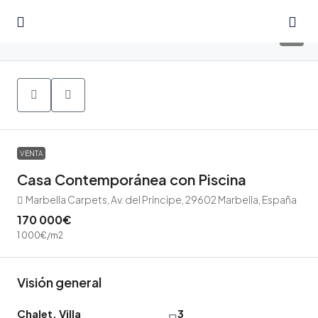
9
VENTA
Casa Contemporánea con Piscina
Marbella Carpets, Av. del Principe, 29602 Marbella, España
170 000€
1 000€
/m2
Visión general
Chalet, Villa
3