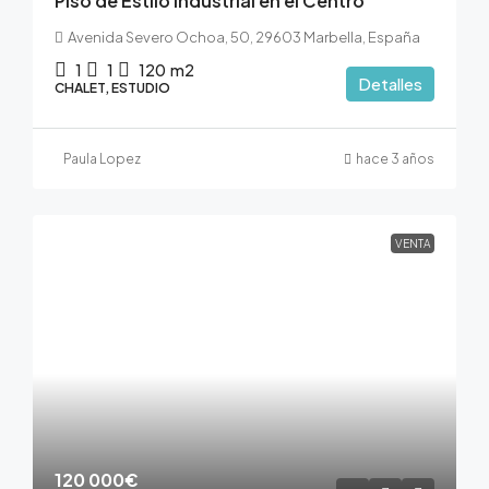
Piso de Estilo Industrial en el Centro
Avenida Severo Ochoa, 50, 29603 Marbella, España
1
1
120
m2
Detalles
CHALET, ESTUDIO
Paula Lopez
hace 3 años
VENTA
120 000€