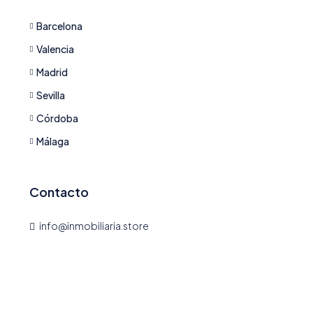
Barcelona
Valencia
Madrid
Sevilla
Córdoba
Málaga
Contacto
info@inmobiliaria.store
dd New AI
,
Add Your AI Tool
,
Agencia de Influencers
,
Agencia Inmobili