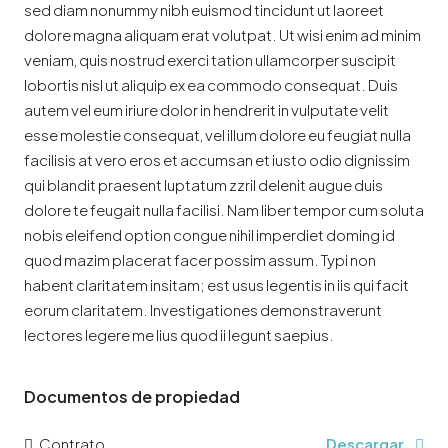
sed diam nonummy nibh euismod tincidunt ut laoreet
dolore magna aliquam erat volutpat. Ut wisi enim ad minim
veniam, quis nostrud exerci tation ullamcorper suscipit
lobortis nisl ut aliquip ex ea commodo consequat. Duis
autem vel eum iriure dolor in hendrerit in vulputate velit
esse molestie consequat, vel illum dolore eu feugiat nulla
facilisis at vero eros et accumsan et iusto odio dignissim
qui blandit praesent luptatum zzril delenit augue duis
dolore te feugait nulla facilisi. Nam liber tempor cum soluta
nobis eleifend option congue nihil imperdiet doming id
quod mazim placerat facer possim assum. Typi non
habent claritatem insitam; est usus legentis in iis qui facit
eorum claritatem. Investigationes demonstraverunt
lectores legere me lius quod ii legunt saepius.
Documentos de propiedad
Contrato
Descargar