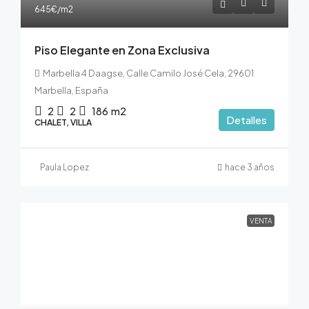
645€
/m2
Piso Elegante en Zona Exclusiva
Marbella 4 Daagse, Calle Camilo José Cela, 29601
Marbella, España
2
2
186
m2
Detalles
CHALET, VILLA
Paula Lopez
hace 3 años
VENTA