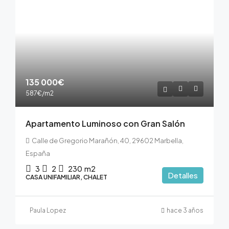
135 000€
587€
/m2
Apartamento Luminoso con Gran Salón
Calle de Gregorio Marañón, 40, 29602 Marbella,
España
3
2
230
m2
Detalles
CASA UNIFAMILIAR, CHALET
Paula Lopez
hace 3 años