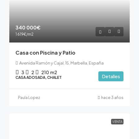
340 000€
1 619€
/m2
Casa con Piscina y Patio
Avenida Ramón y Cajal, 15, Marbella, España
3
2
210
m2
Detalles
CASA ADOSADA, CHALET
Paula Lopez
hace 3 años
VENTA